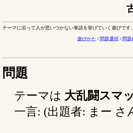
テーマに沿って人が思いつかない単語を挙げていく遊びです
遊びかた
/
問題選択
/
問題
問題
テーマは
大乱闘スマ
一言: (出題者: まー さ