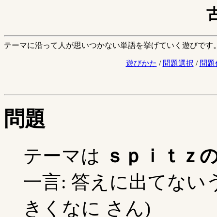
テーマに沿って人が思いつかない単語を挙げていく遊びです
遊びかた
/
問題選択
/
問題
問題
テーマは
ｓｐｉｔｚ
一言: 答えに出てないう
きくなに さん)