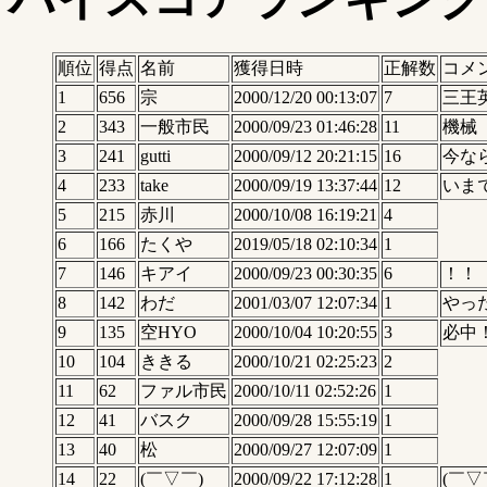
順位
得点
名前
獲得日時
正解数
コメ
1
656
宗
2000/12/20 00:13:07
7
三王
2
343
一般市民
2000/09/23 01:46:28
11
機械
3
241
gutti
2000/09/12 20:21:15
16
今な
4
233
take
2000/09/19 13:37:44
12
いま
5
215
赤川
2000/10/08 16:19:21
4
6
166
たくや
2019/05/18 02:10:34
1
7
146
キアイ
2000/09/23 00:30:35
6
！！
8
142
わだ
2001/03/07 12:07:34
1
やっ
9
135
空HYO
2000/10/04 10:20:55
3
必中
10
104
ききる
2000/10/21 02:25:23
2
11
62
ファル市民
2000/10/11 02:52:26
1
12
41
バスク
2000/09/28 15:55:19
1
13
40
松
2000/09/27 12:07:09
1
14
22
(￣▽￣)
2000/09/22 17:12:28
1
(￣▽