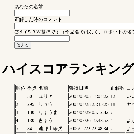
あなたの名前
正解した時のコメント
答え (ＳＲＷ基準です（作品名ではなく、ロボットの名
ハイスコアランキング
順位
得点
名前
獲得日時
正解数
コ
1
301
ユリア
2004/05/03 14:04:22
12
い
2
295
リュウ
2004/04/28 23:35:25
18
ヤ
3
130
りょうま
2004/04/29 03:12:42
7
4
130
きょう
2004/07/26 19:38:53
4
よ
5
84
連邦上等兵
2006/11/22 22:48:34
2
よ