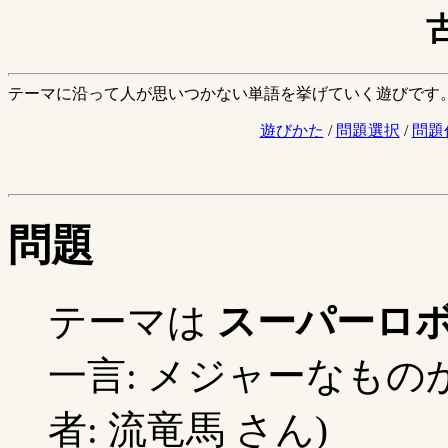
テーマに沿って人が思いつかない単語を挙げていく遊びです
遊びかた
/
問題選択
/
問題
問題
テーマは
スーパーロ
一言: メジャーなもの
者: 流竜馬 さん)