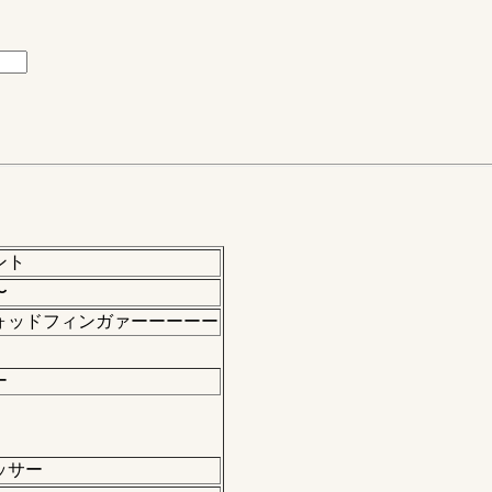
ント
〜
ォッドフィンガァーーーーー
ー
ッサー