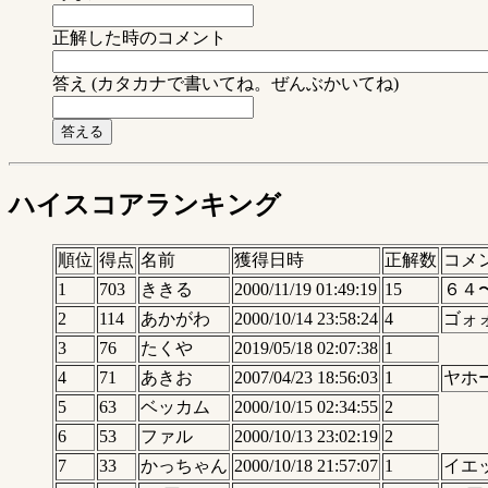
正解した時のコメント
答え (カタカナで書いてね。ぜんぶかいてね)
ハイスコアランキング
順位
得点
名前
獲得日時
正解数
コメ
1
703
ききる
2000/11/19 01:49:19
15
６４
2
114
あかがわ
2000/10/14 23:58:24
4
ゴォ
3
76
たくや
2019/05/18 02:07:38
1
4
71
あきお
2007/04/23 18:56:03
1
ヤホ
5
63
ベッカム
2000/10/15 02:34:55
2
6
53
ファル
2000/10/13 23:02:19
2
7
33
かっちゃん
2000/10/18 21:57:07
1
イエ