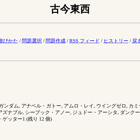
古今東西
。
遊びかた
/
問題選択
/
問題作成
/
RSS フィード
/
ヒストリー
/
戻
ム, Zガンダム, アナベル・ガトー, アムロ・レイ, ウイングゼロ,
・アズナブル, シーブック・アノー, ジュドー・アーシタ, ダンクー
ゲッター1 (残り 12 個)