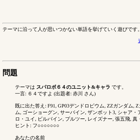
テーマに沿って人が思いつかない単語を挙げていく遊びです
問題
テーマは
スパロボ６４のユニット&キャラ
です。
一言: ６４ですよ (出題者: 赤川 さん)
既に出た答え: F91, GP03デンドロビウム, ZZガンダ
ム, ゴーショーグン, サーバイン, ザンボット3, シャア
ロ・ユイ, ビルバイン, プルツー, レイズナー, 張五飛, 真・
ヒント: フ○○○○○○○
あなたの名前