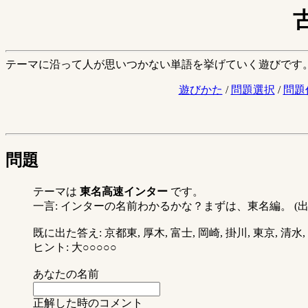
テーマに沿って人が思いつかない単語を挙げていく遊びです
遊びかた
/
問題選択
/
問題
問題
テーマは
東名高速インター
です。
一言: インターの名前わかるかな？まずは、東名編。 (出題
既に出た答え: 京都東, 厚木, 富士, 岡崎, 掛川, 東京, 清水, 
ヒント: 大○○○○○
あなたの名前
正解した時のコメント