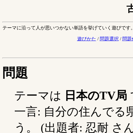
テーマに沿って人が思いつかない単語を挙げていく遊びです
遊びかた
/
問題選択
/
問題
問題
テーマは
日本のTV局
一言: 自分の住んで
う。 (出題者: 忍耐 さん