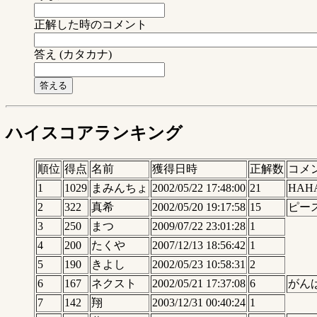
正解した時のコメント
答え (カタカナ)
ハイスコアランキング
順位
得点
名前
獲得日時
正解数
コメ
1
1029
まみんちょ
2002/05/22 17:48:00
21
HAH
2
322
真希
2002/05/20 19:17:58
15
ピー
3
250
まつ
2009/07/22 23:01:28
1
4
200
たくや
2007/12/13 18:56:42
1
5
190
きよし
2002/05/23 10:58:31
2
6
167
ネクスト
2002/05/21 17:37:08
6
がん
7
142
翔
2003/12/31 00:40:24
1