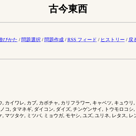
古今東西
。
遊びかた
/
問題選択
/
問題作成
/
RSS フィード
/
ヒストリー
/
戻
, カイワレ, カブ, カボチャ, カリフラワー, キャベツ, キュウリ,
ケノコ, タマネギ, ダイコン, ダイズ, チンゲンサイ, トウモロコシ, ト
 マツタケ, ミツバ, ミョウガ, モヤシ, ユズ, ユリネ, レタス, レン