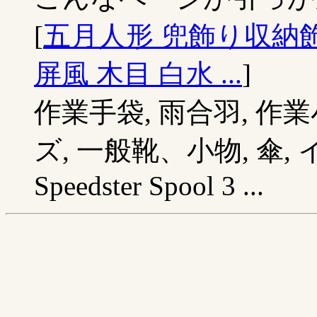
[
五月人形 兜飾り収納飾 D
屏風 木目 白水 ...
]
作業手袋, 雨合羽, 作業
ズ, 一般靴、小物, 傘, イ
Speedster Spool 3 ...