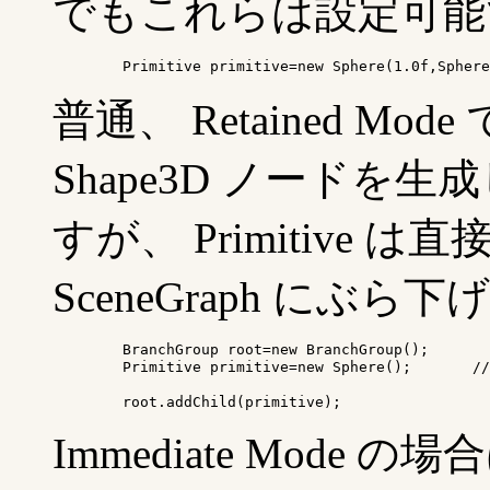
でもこれらは設定可能
普通、 Retained M
Shape3D ノードを生成
すが、 Primitive
SceneGraph にぶら
	BranchGroup root=new BranchGroup();

	Primitive primitive=new Sphere();	// 球

	root.addChild(primitive);
Immediate Mode の