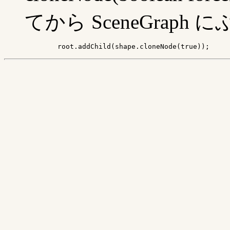
てから SceneGraph
	root.addChild(shape.cloneNode(true));