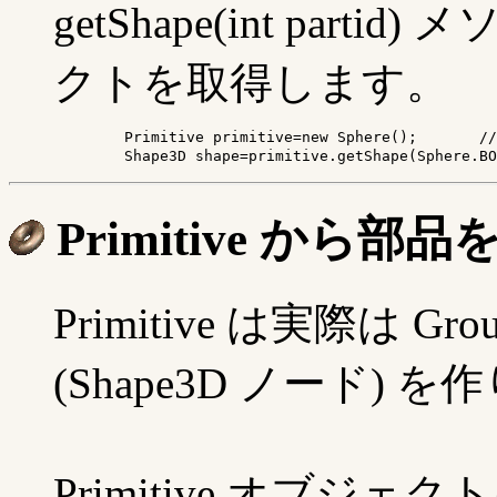
getShape(int part
クトを取得します。
	Primitive primitive=new Sphere();	// 球

	Shape3D shape=primitive.getShape(Sphere.B
Primitive から部
Primitive は実際は
(Shape3D ノード
Primitive オブジェクトに対