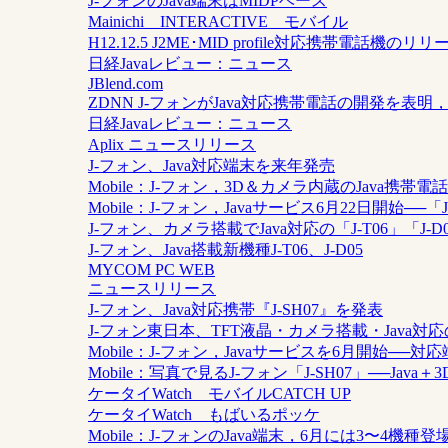
J-フォンのJava端末はMIDPベース
Mainichi INTERACTIVE モバイル
H12.12.5 J2ME･MID profile対応携帯電話
日経Javaレビュー：ニュース
JBlend.com
ZDNN J-フォンがJava対応携帯電話の開発を表
日経Javaレビュー：ニュース
Aplix ニュースリリース
J-フォン、Java対応端末を来年発売
Mobile：J-フォン，3D＆カメラ内蔵のJava携帯電話
Mobile：J-フォン，Javaサービス6月22日開始──「
J-フォン、カメラ搭載でJava対応の「J-T06」「J-D
J-フォン、Java搭載新機種J-T06、J-D05
MYCOM PC WEB
ニュースリリース
J-フォン、Java対応携帯『J-SH07』を発表
J-フォン東日本、TFT液晶・カメラ搭載・Java対応の
Mobile：J-フォン，Javaサービスを6月開始──対応
Mobile：写真で見るJ-フォン「J-SH07」──Jav
ケータイWatch モバイルCATCH UP
ケータイWatch もばいるポッケ
Mobile：J-フォンのJava端末，6月には3〜4機種登