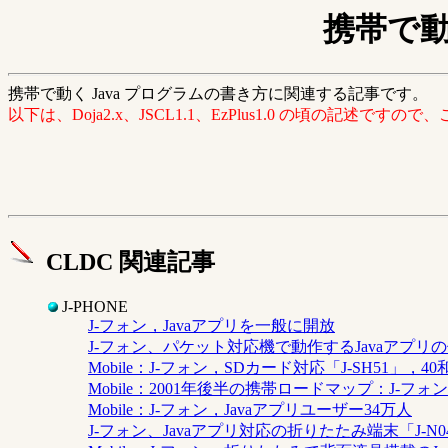
携帯で動
携帯で動く Java プログラムの書き方に関連する記事です。
以下は、Doja2.x、JSCL1.1、EzPlus1.0 の頃の記述です
CLDC 関連記事
J-PHONE
J-フォン，Javaアプリを一般に開放
J-フォン、パケット対応機で動作するJavaアプリ
Mobile：J-フォン，SDカード対応「J-SH51」，
Mobile：2001年後半の携帯ロードマップ：J-フォ
Mobile：J-フォン，Javaアプリユーザー34万人
J-フォン、Javaアプリ対応の折りたたみ端末「J-N0