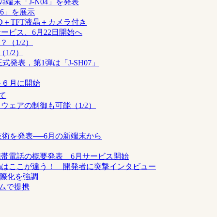
va端末「J-N04」を発表
T06」を展示
a＋3D＋TFT液晶＋カメラ付き
aサービス、6月22日開始へ
？（1/2）
1/2）
式発表，第1弾は「J-SH07」
を６月に開始
て
ードウェアの制御も可能（1/2）
ン技術を発表──6月の新端末から
va携帯電話の概要発表 6月サービス開始
Javaはここが違う！ 開発者に突撃インタビュー
国際化を強調
ームで提携