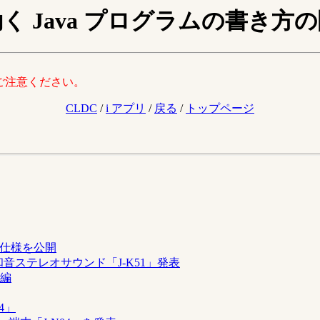
く Java プログラムの書き方
ので、ご注意ください。
CLDC
/
i アプリ
/
戻る
/
トップページ
の仕様を公開
40和音ステレオサウンド「J-K51」発表
ン編
4」