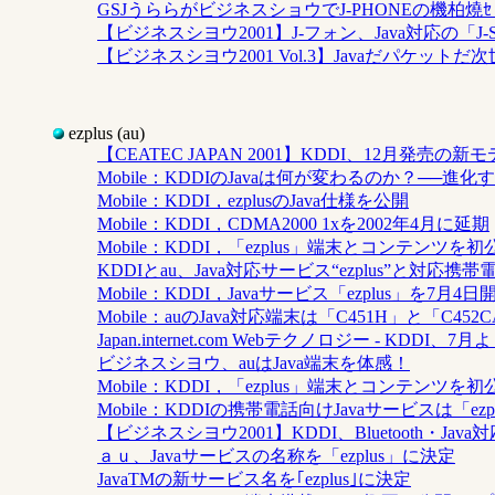
GSJうららがビジネスショウでJ-PHONEの機柏燒ｾ
【ビジネスシヨウ2001】J-フォン、Java対応の「J-
【ビジネスシヨウ2001 Vol.3】Javaだパケッ
ezplus (au)
【CEATEC JAPAN 2001】KDDI、12月発売
Mobile：KDDIのJavaは何が変わるのか？──進化するe
Mobile：KDDI，ezplusのJava仕様を公開
Mobile：KDDI，CDMA2000 1xを2002年4月に延期
Mobile：KDDI，「ezplus」端末とコンテンツを初
KDDIとau、Java対応サービス“ezplus”と対応携
Mobile：KDDI，Javaサービス「ezplus」を7月4日
Mobile：auのJava対応端末は「C451H」と「C452
Japan.internet.com Webテクノロジー - KDDI、
ビジネスシヨウ、auはJava端末を体感！
Mobile：KDDI，「ezplus」端末とコンテンツを初
Mobile：KDDIの携帯電話向けJavaサービスは「ezp
【ビジネスシヨウ2001】KDDI、Bluetooth・Jav
ａｕ、Javaサービスの名称を「ezplus」に決定
JavaTMの新サービス名を｢ezplus｣に決定