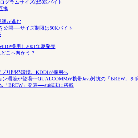
──プログラムサイズは50Kバイト
非互換
包囲網が進む
要を公開──サイズ制限は50Kバイト
売
MIDP採用し2001年夏発売
auはどこへ向かう？
アプリ開発環境。KDDIが採用へ
境が登場−−QUALCOMMが携帯Java対抗の「BREW」を
ーム「BREW」発表──au端末に搭載