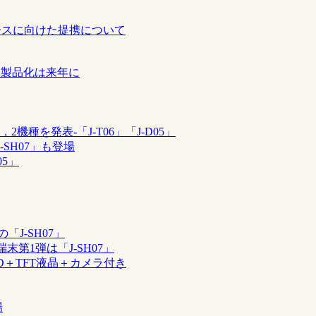
機のリリースに向けた提携について
明，製品化は来年に
，2機種を発表-「J-T06」「J-D05」
J-SH07」も登場
05」
「J-SH07」
端末第1弾は「J-SH07」
a＋3D＋TFT液晶＋カメラ付き
場