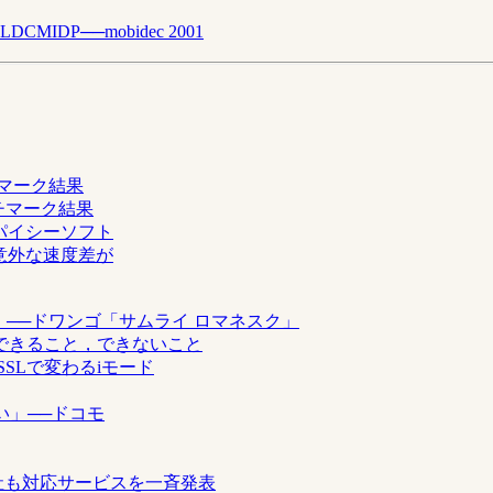
DP──mobidec 2001
チマーク結果
ンチマーク結果
スパイシーソフト
─意外な速度差が
る！──ドワンゴ「サムライ ロマネスク」
iでできること，できないこと
SSLで変わるiモード
い」──ドコモ
ツ各社も対応サービスを一斉発表