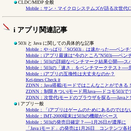
CLDC/MIDP 全般
Mobile：サン・マイクロシステムズが語る次世代CLDCMI
i アプリ関連記事
503i と Java に関しての具体的な記事
Mobile：やっぱり「SO503i」は速かった──ベン
Mobile：iアプリ最速は“今のところ”N503i──ベ
Mobile：503iの詳細なベンチマーク結果公開──
Mobile：503iの「速さ」をベンチマークテスト─
Mobile：iアプリの互換性は大丈夫なのか？
Kei-times Check it
ZDNN：Java搭載iモードではこんなことができ
ZDNN：制限きついiモード用Java──ドコモ503
ZDNN：次世代iモードのブラウザを探る──Javaと
i アプリ一般
Mobile：「iアプリはゲームのためにあるのではな
Mobile：IMT-2000端末は503iの機能がベース
Mobile：503iの発売日確定？──1月26日が濃厚に
「Java iモード」の発売は1月26日 コンテン