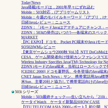
Today'News
Java搭載iモードは，2001年早々にずれ込む
Mobile：503i対応，iアプリゲームリスト
Mobile：今週のモバイルキーワード「iアプリ，i
日経Javaレビュー：ニュース
ZDNN：「iモードJavaはアマチュアにチャン
ZDNN：503iの発売はいつだ!──各端末のスペッ
MARKET
【PC EXPO】ドコモ、Pocket PC端末やJava iモ
SO502iWMレビュー
【東京ゲームショウ2000秋 Vol.3】NTT DoCo
CESA、ゲーム開発者向け技術カンファレンス“CEDE
Wireless Industry Specifies Java(TM) Technology for Nex
ZDNN iモードのJava端末，当初はロースペックで
[CEDEC 2000] ドコモ夏野氏、今冬登場のJava
CNET Japan Tech News：サン、携帯電話用Java
米Sun、主要20社と協力して携帯電話向けのJava
日経Javaレビュー：ニュース
、
503i シリーズ
Mobile：503i最終チェック──生い立ちから「210i
ケータイWatch ケータイ新製品SHOW CASE
【ITU TELECOM ASIA 2000レポート】初公開