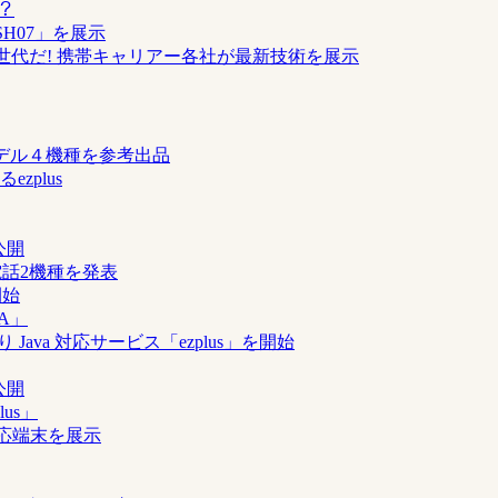
？
SH07」を展示
トだ次世代だ! 携帯キャリアー各社が最新技術を展示
の新モデル４機種を参考出品
zplus
公開
帯電話2機種を発表
開始
CA」
7月より Java 対応サービス「ezplus」を開始
公開
lus」
a対応端末を展示