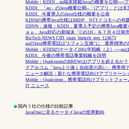
Mobile：KDDI，au端末搭載Javaの概要を公開
KDDI、「au」のJava概要公開--「iアプリ」とは
KDDI、今夏導入のJava仕様の概要を公表
KDDIの携帯Java仕様はMIDP、NTTドコモへの
ZDNN：速報：KDDI，夏導入予定の携帯Java概
ａｕ、Java対応の新端末「C451H」を７月４日発
BizTech NEWS CID_onair_biztech_gen_124673
auのJava携帯電話は"J-フォン互換"に 業界標準の
Mobile：KDDIのケータイ2001年戦略（上）──
KDDI、今後の携帯電話事業戦略を説明
Mobile：QualcommのBREWはiアプリを超えるか？
クアルコム「Javaより速く自由度の高い」携帯用
ニュース解説：新たな携帯電話向けアプリケーション環
Mobile：Qualcomm，携帯電話向けプラットフォ
IT ニュース
国内 3 社の仕様の比較記事
JavaOneに見るケータイJavaの世界動向