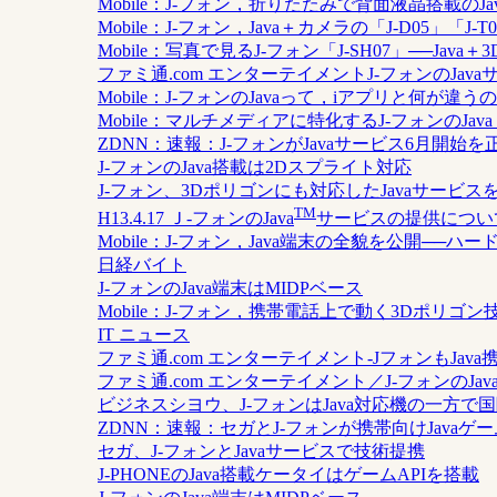
Mobile：J-フォン，折りたたみで背面液晶搭載のJa
Mobile：J-フォン，Java＋カメラの「J-D05」「J-
Mobile：写真で見るJ-フォン「J-SH07」──Jav
ファミ通.com エンターテイメントJ-フォンのJav
Mobile：J-フォンのJavaって，iアプリと何が違うの
Mobile：マルチメディアに特化するJ-フォンのJava（
ZDNN：速報：J-フォンがJavaサービス6月開始を正
J-フォンのJava搭載は2Dスプライト対応
J-フォン、3Dポリゴンにも対応したJavaサービス
TM
H13.4.17 Ｊ-フォンのJava
サービスの提供につい
Mobile：J-フォン，Java端末の全貌を公開──ハ
日経バイト
J-フォンのJava端末はMIDPベース
Mobile：J-フォン，携帯電話上で動く3Dポリゴ
IT ニュース
ファミ通.com エンターテイメント-JフォンもJa
ファミ通.com エンターテイメント／J-フォンの
ビジネスシヨウ、J-フォンはJava対応機の一方で
ZDNN：速報：セガとJ-フォンが携帯向けJavaゲ
セガ、J-フォンとJavaサービスで技術提携
J-PHONEのJava搭載ケータイはゲームAPIを搭載