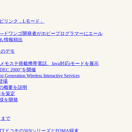
ナビリンク，Lモード」
ス」──ドワンゴ開発者がホビープログラマーにエール
クも情報頻出
ードのデモ
Moはメモステ搭載携帯電話、Java対応iモードを展示
C 2000”を開催
t Generation Wireless Interactive Services
登場
端末の概要を説明
標準を策定
仕様を開発
」まで
、NTTドコモの503iシリーズとFOMA端末