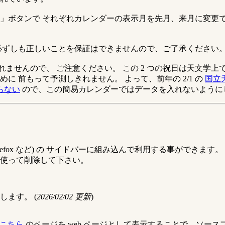
」ボタンで それぞれカレンダーの表示月を先月、来月に変更
必ずしも正しいことを保証はできませんので、ご了承ください
表示されませんので、 ご注意ください。 この 2 つの祝日は天
 前もって予測しきれません。 よって、前年の 2/1 の
国立
らない
ので、この簡易カレンダーではデータを入れないように
irefox など) の サイドバーに組み込んで利用する事ができます。
使って削除して下さい。
で動作します。 (
2026/02/02
更新
)
こちら
のページを web ページとして表示することで、ソー