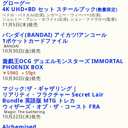
グローグー
4K
UHD
+
BD
セット
スチールブック
(数量限定)
ペドロ・パスカル(出演), 
シガーニー・ウィーバー(出演), 
ジェレミー・アレン・ホワイト(出演), 
ジョン・ファヴロー(監督)
11月5日(木)発売
バンダイ
(BANDAI)
アイカツ!
アンコール
1
ポケットカードファイル
BANDAI
10月30日(金)発売
遊戯王
OCG
デュエルモンスターズ
IMMORTAL
PHOENIX
BOX
￥5940
59pt
10月30日(金)発売
マジック:
ザ・
ギャザリング
|
リアリティ・
フラクチャー
Secret
Lair
Bundle
英語版
MTG
トレカ
ウィザーズ・
オブ・
ザ・
コースト
FRA
Magic: The Gathering
10月22日(木)発売
Alchemised