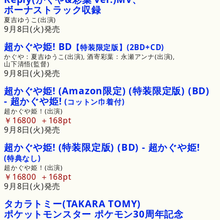
ボーナストラック
収録
夏吉ゆうこ(出演)
9月8日(火)発売
超かぐや
姫!
BD
【特装限定版】
(2BD+CD)
かぐや：夏吉ゆうこ(出演), 
酒寄彩葉：永瀬アンナ(出演), 
山下清悟(監督)
9月8日(火)発売
超かぐや
姫!
(Amazon限定)
(特装限定版)
(BD)
-
超かぐや
姫!
(コットン巾着付)
超かぐや姫！(出演)
￥16800
168pt
9月8日(火)発売
超かぐや
姫!
(特装限定版)
(BD)
-
超かぐや
姫!
(特典なし)
超かぐや姫！(出演)
￥16800
168pt
9月8日(火)発売
タカラトミー
(TAKARA
TOMY)
ポケットモンスター
ポケモン
30周年記念