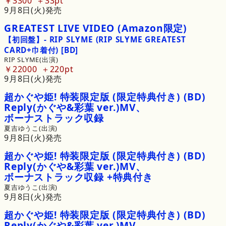
￥3300
33pt
9月8日(火)発売
GREATEST
LIVE
VIDEO
(Amazon限定)
【初回盤】
-
RIP
SLYME
(RIP
SLYME
GREATEST
CARD
+
巾着付)
[BD]
RIP SLYME(出演)
￥22000
220pt
9月8日(火)発売
超かぐや
姫!
特装限定版
(限定特典付き)
(BD)
Reply
(かぐや&
彩葉
ver.)
MV
、
ボーナストラック
収録
夏吉ゆうこ(出演)
9月8日(火)発売
超かぐや
姫!
特装限定版
(限定特典付き)
(BD)
Reply
(かぐや&
彩葉
ver.)
MV
、
ボーナストラック
収録
+
特典付き
夏吉ゆうこ(出演)
9月8日(火)発売
超かぐや
姫!
特装限定版
(限定特典付き)
(BD)
Reply
(かぐや&
彩葉
ver.)
MV
、