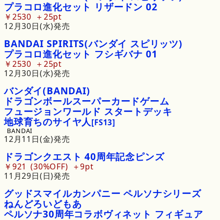
プラコロ
進化
セット
リザードン
02
￥2530
25pt
12月30日(水)発売
BANDAI
SPIRITS
(バンダイ
スピリッツ)
プラコロ
進化
セット
フシギバナ
01
￥2530
25pt
12月30日(水)発売
バンダイ
(BANDAI)
ドラゴンボールスーパーカードゲーム
フュージョンワールド
スタートデッキ
地球育ちの
サイヤ
人
[FS13]
BANDAI
12月11日(金)発売
ドラゴンクエスト
40周年記念
ピンズ
￥921
30%OFF
9pt
11月29日(日)発売
グッドスマイルカンパニー
ペルソナシリーズ
ねんどろいどもあ
ペルソナ
30周年
コラボヴィネット
フィギュア