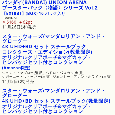
バンダイ
(BANDAI)
UNION
ARENA
ブースターパック
〈物語〉
シリーズ
Vol.
2
【EX18BT】
(BOX)
16
パック
入り
BANDAI
￥6160
62pt
11月26日(木)発売
スター・
ウォーズ/マンダロリアン・
アンド・
グローグー
4K
UHD
+
BD
セット
スチールブック
コレクターズ・
エディション
(数量限定)
オリジナルクリアポーチ&
マグカップ・
ピンバッジセット
付き
コレクション
(Amazon限定)
ジョン・ファヴロー(監督), 
ペドロ・パスカル(出演), 
シガーニー・ウィーバー(出演), 
ジェレミー・アレン・ホワイト(出演)
11月5日(木)発売
スター・
ウォーズ/マンダロリアン・
アンド・
グローグー
4K
UHD
+
BD
セット
スチールブック
(数量限定)
オリジナルクリアポーチ&
マグカップ・
ピンバッジセット
付き
コレクション