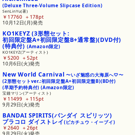
(Deluxe
Three
-
Volume
Slipcase
Edition)
SenLinYu(著)
￥17760
178pt
10月12日(月)発売
KO1KEYZ
(3形態
セット:
初回限定盤
A
+
初回限定盤
B
+
通常盤)
(DVD付)
(特典付)
(Amazon限定)
KO1KEYZ(アーティスト)
￥5200
52pt
10月6日(火)発売
New
World
Carnival
 〜いざ魅惑の大海原へ♡〜
(2形態
セット
ver.:
初回限定盤
A
+
初回限定盤
B)
(BD付)
(早期予約特典付)
(Amazon限定)
宝鐘マリン(アーティスト)
￥11499
115pt
9月29日(火)発売
BANDAI
SPIRITS
(バンダイ
スピリッツ)
プラコロ
ダイストレイ
(ピカチュウ・イーブイ)
￥2640
26pt
9月29日(火)発売