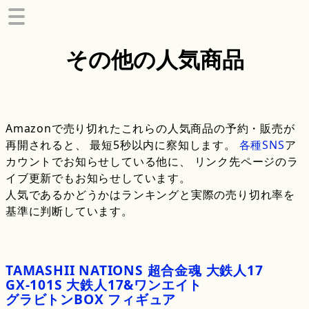
その他の人気商品
Amazonで売り切れたこれらの人気商品の予約・販売が
再開されると、 最短5秒以内に察知します。
各種SNS
ア
カウントでお知らせしている他に、 リンク先ページのラ
イブ更新でもお知らせしています。
人気であるかどうかはランキングと実際の売り切れ率を
基準に判断しています。
TAMASHII
NATIONS
超合金魂
大鉄人
17
GX
-
101S
大鉄人
17
&
ワンエイト
グラビトン
BOX
フィギュア