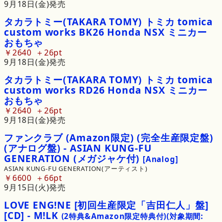
9月18日(金)発売
タカラトミー
(TAKARA
TOMY)
トミカ
tomica
custom
works
BK26
Honda
NSX
ミニカー
おもちゃ
￥2640
26pt
9月18日(金)発売
タカラトミー
(TAKARA
TOMY)
トミカ
tomica
custom
works
RD26
Honda
NSX
ミニカー
おもちゃ
￥2640
26pt
9月18日(金)発売
ファンクラブ
(Amazon限定)
(完全生産限定盤)
(アナログ盤)
-
ASIAN
KUNG
-
FU
GENERATION
(メガジャケ付)
[Analog]
ASIAN KUNG-FU GENERATION(アーティスト)
￥6600
66pt
9月15日(火)発売
LOVE
ENG!
NE
[初回生産限定
「吉田仁人」
盤]
[CD]
-
M!
LK
(2特典&Amazon限定特典付)
(対象期間: