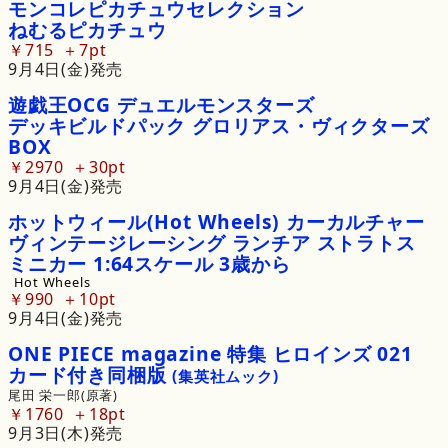
モンコレピカチュウセレクション
ねむる
ピカチュウ
￥715
7pt
9月4日(金)発売
遊戯王
OCG
デュエルモンスターズ
デッキビルドパック
グロリアス・
ヴィクターズ
BOX
￥2970
30pt
9月4日(金)発売
ホットウィール
(Hot
Wheels)
カーカルチャー
ヴィンテージレーシング
ランチア
ストラトス
ミニカー
1
:
64
スケール
3歳から
Hot Wheels
￥990
10pt
9月4日(金)発売
ONE
PIECE
magazine
特集
ヒロインズ
021
カード
付き
同梱版
(集英社ムック)
尾田 栄一郎(原著)
￥1760
18pt
9月3日(木)発売