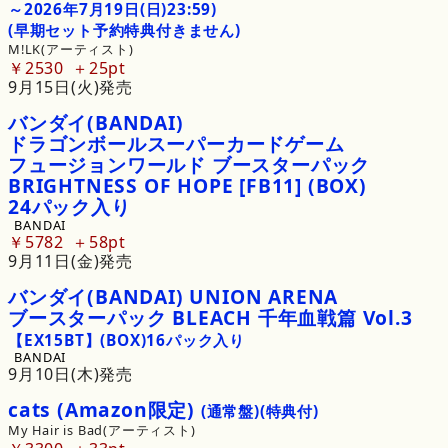
～
2026年
7月
19日
(日)
23
:
59)
(早期セット予約特典付きません)
M!LK(アーティスト)
￥2530
25pt
9月15日(火)発売
バンダイ
(BANDAI)
ドラゴンボールスーパーカードゲーム
フュージョンワールド
ブースターパック
BRIGHTNESS
OF
HOPE
[FB11]
(BOX)
24
パック
入り
BANDAI
￥5782
58pt
9月11日(金)発売
バンダイ
(BANDAI)
UNION
ARENA
ブースターパック
BLEACH
千年血戦篇
Vol.
3
【EX15BT】
(BOX)
16
パック
入り
BANDAI
9月10日(木)発売
cats
(Amazon限定)
(通常盤)
(特典付)
My Hair is Bad(アーティスト)