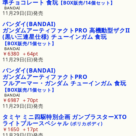
準
チョコレート
食玩
【BOX販売/14個セット】
BANDAI
11月29日(日)発売
バンダイ
(BANDAI)
ガンダムアーティファクト
PRO
高機動型
ザク
II
(黒い三連星仕様)
チューインガム
食玩
【BOX販売/1個セット】
BANDAI
￥6380
64pt
11月29日(日)発売
バンダイ
(BANDAI)
ガンダムアーティファクト
PRO
フルアーマー・
ガンダム
チューインガム
食玩
【BOX販売/1個セット】
BANDAI
￥6987
70pt
11月29日(日)発売
タミヤ
ミニ
四駆特別企画
ガンブラスター
XTO
ライトブルースペシャル
(ポリカボディ)
￥1650
17pt
11月29日(日)発売