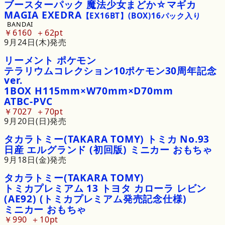
ブースターパック
魔法少女まどか☆マギカ
MAGIA
EXEDRA
【EX16BT】
(BOX)
16
パック
入り
BANDAI
￥6160
62pt
9月24日(木)発売
リーメント
ポケモン
テラリウムコレクション
10
ポケモン
30周年記念
ver.
1BOX
H115mm
×
W70mm
×
D70mm
ATBC
-
PVC
￥7027
70pt
9月20日(日)発売
タカラトミー
(TAKARA
TOMY)
トミカ
No.
93
日産
エルグランド
(初回版)
ミニカー
おもちゃ
9月18日(金)発売
タカラトミー
(TAKARA
TOMY)
トミカプレミアム
13
トヨタ
カローラ
レビン
(AE92)
(トミカプレミアム発売記念仕様)
ミニカー
おもちゃ
￥990
10pt