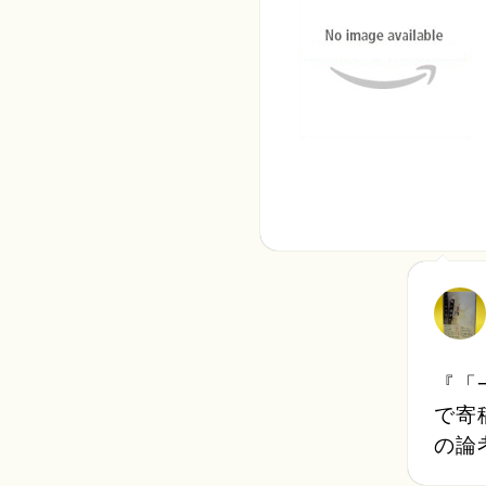
『「
で寄
の論