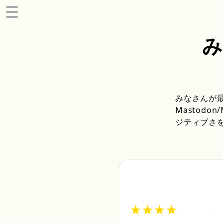
み
みなさんが最
Mastodon
ジティブさ
★
★
★
★