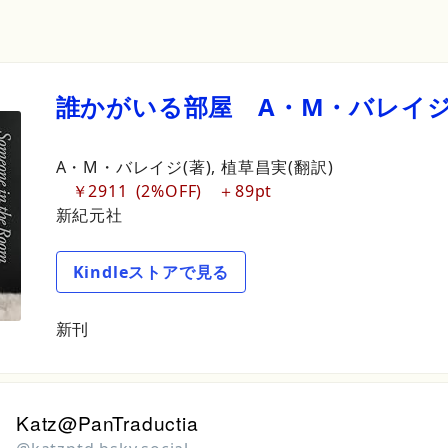
誰かがいる
部屋
A
・
M
・
バレイ
A・M・バレイジ(著), 
植草昌実(翻訳)
￥2911
2%OFF
89pt
新紀元社
Kindleストアで見る
新刊
Katz@PanTraductia