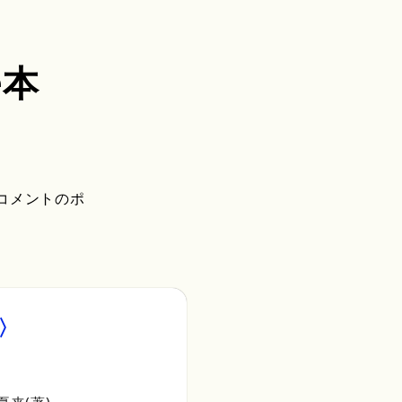
e本
多さやコメントのポ
〉