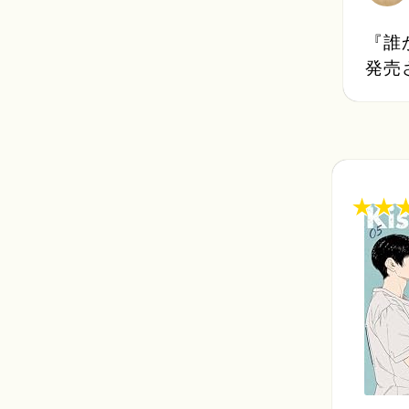
『誰
発売
★
★