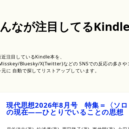
んなが注目してるKindl
近注目しているKindle本を、
/Misskey/Bluesky/X(Twitter)などの SNSでの反応の
を元に 自動で探してリストアップしています。
現代思想
2026年
8月号
特集＝
〈ソロ
の
現在―
―
ひとりでいることの
思想