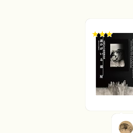
★
★
★
★