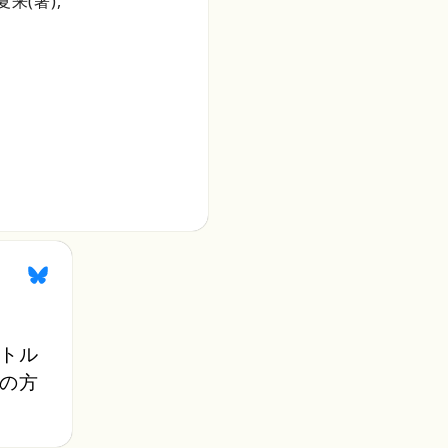
来(著), 
トル
の方