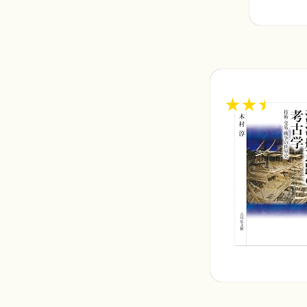
★
★
★