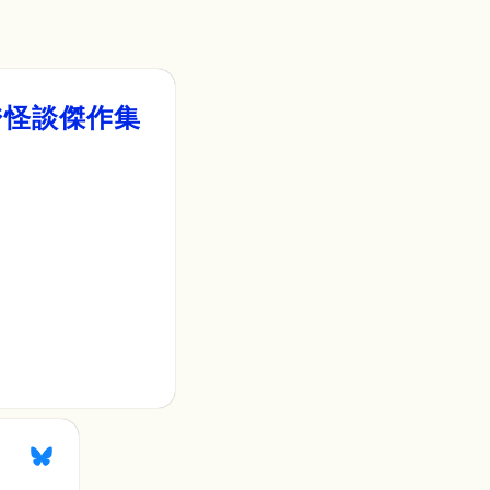
ジ
怪談傑作集