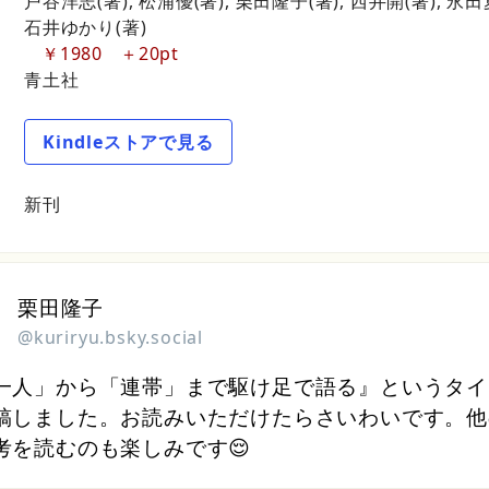
戸谷洋志(著), 
松浦優(著), 
栗田隆子(著), 
西井開(著), 
永田夏
石井ゆかり(著)
￥1980
20pt
青土社
Kindleストアで見る
新刊
栗田隆子
@kuriryu.bsky.social
一人」から「連帯」まで駆け足で語る』というタイ
稿しました。お読みいただけたらさいわいです。他
考を読むのも楽しみです😌