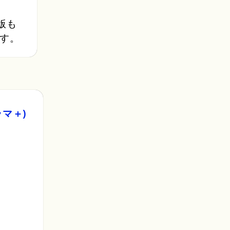
版も
す。
ラマ＋)