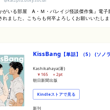
@katzptd.bsky.social
かがいる部屋　A・Ｍ・バレイジ怪談傑作集』電子
されました。こちらも何卒よろしくお願いいたしま
Kiss
Bang
【単話】
（5）
(ソノ
★
Kashikahaya(著)
￥165
2pt
朝日新聞出版
Kindleストアで見る
新刊