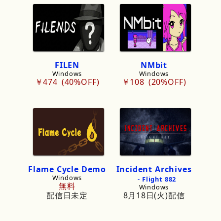
FILEN
NMbit
Windows
Windows
￥474
40%OFF
￥108
20%OFF
Flame
Cycle
Demo
Incident
Archives
Windows
-
Flight
882
無料
Windows
配信日未定
8月18日(火)配信