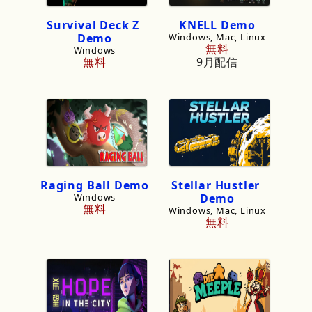
Survival
Deck
Z
KNELL
Demo
Demo
Windows, Mac, Linux
無料
Windows
無料
9月配信
Raging
Ball
Demo
Stellar
Hustler
Windows
Demo
無料
Windows, Mac, Linux
無料