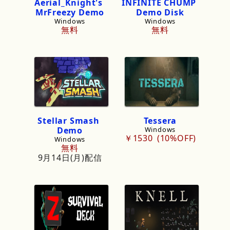
Aerial_Knight
'
s
INFINITE
CHUMP
Mr
Freezy
Demo
Demo
Disk
Windows
Windows
無料
無料
Stellar
Smash
Tessera
Demo
Windows
￥1530
10%OFF
Windows
無料
9月14日(月)配信