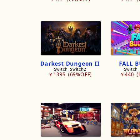
Darkest
Dungeon
II
FALL
B
Switch, Switch2
Switch,
￥1395
69%OFF
￥440