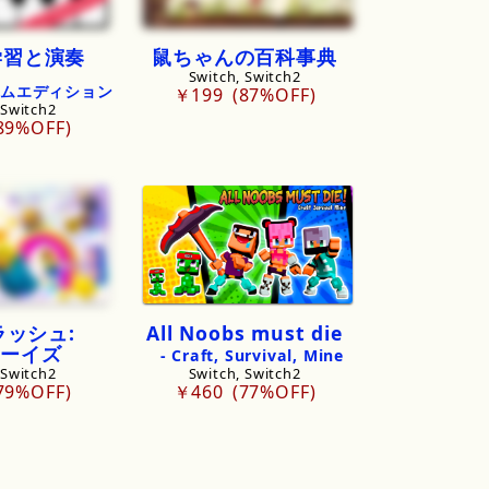
学習と
演奏
鼠ちゃんの百科事典
Switch, Switch2
ムエディション
￥199
87%OFF
 Switch2
89%OFF
ラッシュ:
All
Noobs
must
die
ボーイズ
-
Craft
,
Survival
,
Mine
 Switch2
Switch, Switch2
79%OFF
￥460
77%OFF