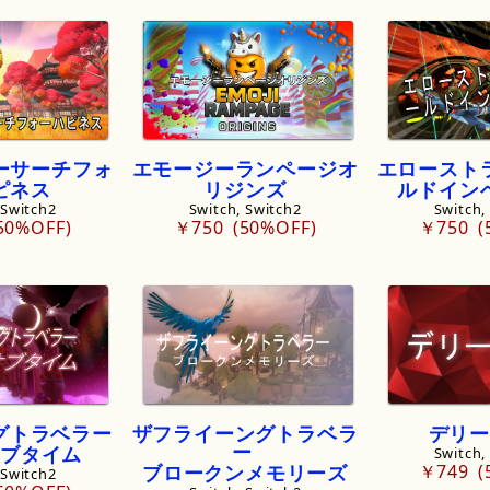
ーサーチフォ
エモージーランページオ
エロースト
ピネス
リジンズ
ルドイン
 Switch2
Switch, Switch2
Switch,
50%OFF
￥750
50%OFF
￥750
グトラベラー
ザフライーングトラベラ
デリー
ー
ブタイム
Switch,
ブロークンメモリーズ
￥749
 Switch2