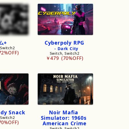
ム+
Cyberpoly
RPG
 Switch2
-
Dark
City
72%OFF
Switch, Switch2
￥479
70%OFF
ody
Snack
Noir
Mafia
Simulator:
1960s
 Switch2
70%OFF
American
Crime
Switch, Switch2