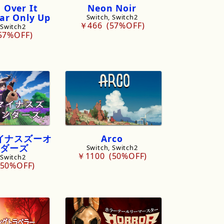
g
Over
It
Neon
Noir
ar
Only
Up
Switch, Switch2
￥466
57%OFF
 Switch2
57%OFF
イナスズーオ
Arco
ダーズ
Switch, Switch2
￥1100
50%OFF
 Switch2
50%OFF