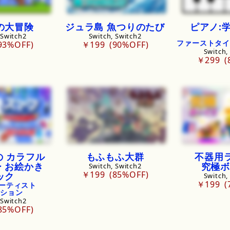
の大冒険
ジュラ
島
魚つりのたび
ピアノ:
 Switch2
Switch, Switch2
ファーストタイ
93%OFF
￥199
90%OFF
Switch,
￥299
の
カラフル
もふもふ大群
不器用
ー
お絵かき
究極
Switch, Switch2
￥199
85%OFF
ック
Switch,
￥199
ーティスト
ション
 Switch2
85%OFF