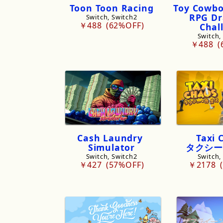
Toon
Toon
Racing
Toy
Cowb
RPG
Dr
Switch, Switch2
￥488
62%OFF
Chal
Switch,
￥488
Cash
Laundry
Taxi
Simulator
タクシー
Switch, Switch2
Switch,
￥427
57%OFF
￥2178