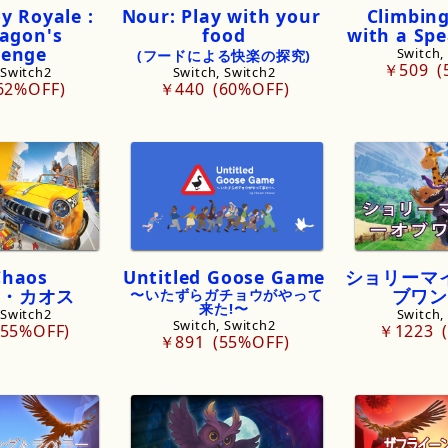
oy
Royale
:
Nour:
Play
with
your
Climbin
agon
'
s
food
with
a
Spe
lenge
Switch,
(フードによる快楽の探究)
￥509
 Switch2
Switch, Switch2
62%OFF
￥440
60%OFF
Chaos
Untitled
Goose
Game
ショリーマ
・
カオス
ブワン
 〜いたずらガチョウがやって
来た!​〜
 Switch2
Switch,
Switch, Switch2
55%OFF
￥1223
￥891
55%OFF