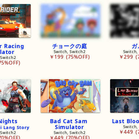
r
Racing
チョークの庭
ガ
lator
Switch, Switch2
Switch,
￥199
75%OFF
￥299
 Switch2
75%OFF
Nights
Bad
Cat
Sam
Last
Blo
Simulator
Switch,
i
Lang
Story
￥449
 Switch2
Switch, Switch2
70%OFF
￥449
70%OFF