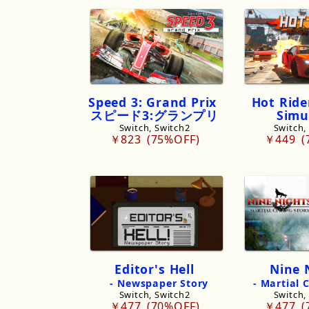
Speed
3
:
Grand
Prix
Hot
Ride
スピード
3
:
グランプリ
Simu
Switch, Switch2
Switch,
￥823
75%OFF
￥449
Editor
'
s
Hell
Nine
-
Newspaper
Story
-
Martial
C
Switch, Switch2
Switch,
￥477
70%OFF
￥477