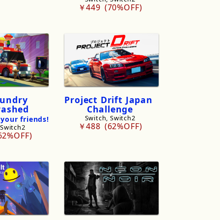
￥449
70%OFF
aundry
Project
Drift
Japan
ashed
Challenge
Switch, Switch2
your
friends!​
￥488
62%OFF
 Switch2
62%OFF