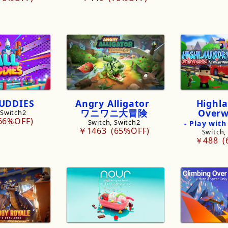
UDDIES
Angry
Alligator
Highl
ワニワニ
大冒険
Overw
 Switch2
66%OFF
Switch, Switch2
-
Play
with
￥1463
65%OFF
Switch,
￥488